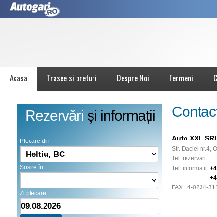
Acasa
Trasee si preturi
Despre Noi
Termeni
C
Contac
Rezervări
și informații
Auto XXL SR
Plecare din
Str. Daciei nr.4, 
Tel. rezervari:
Sosire în
Tel. informatii:
+4
+4
FAX:
+4-0234-31
Zi plecare